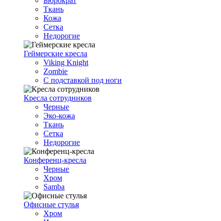
Бюрократ
Ткань
Кожа
Сетка
Недорогие
Геймерские кресла
Viking Knight
Zombie
С подставкой под ноги
Кресла сотрудников
Черные
Эко-кожа
Ткань
Сетка
Недорогие
Конференц-кресла
Черные
Хром
Samba
Офисные стулья
Хром