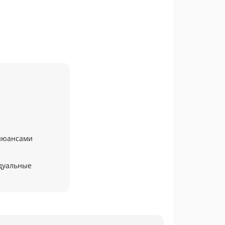
 нюансами
дуальные