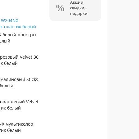
Акции,
скидки,
подарки
H-W204NX
ик пластик белый