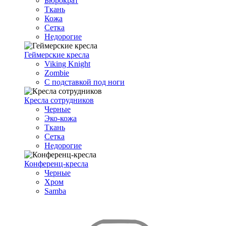
Бюрократ
Ткань
Кожа
Сетка
Недорогие
Геймерские кресла
Viking Knight
Zombie
С подставкой под ноги
Кресла сотрудников
Черные
Эко-кожа
Ткань
Сетка
Недорогие
Конференц-кресла
Черные
Хром
Samba