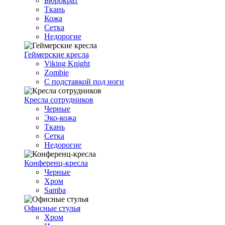
Бюрократ
Ткань
Кожа
Сетка
Недорогие
Геймерские кресла
Viking Knight
Zombie
С подставкой под ноги
Кресла сотрудников
Черные
Эко-кожа
Ткань
Сетка
Недорогие
Конференц-кресла
Черные
Хром
Samba
Офисные стулья
Хром