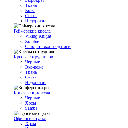
Бюрократ
Ткань
Кожа
Сетка
Недорогие
Геймерские кресла
Viking Knight
Zombie
С подставкой под ноги
Кресла сотрудников
Черные
Эко-кожа
Ткань
Сетка
Недорогие
Конференц-кресла
Черные
Хром
Samba
Офисные стулья
Хром