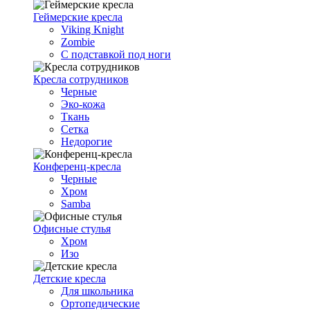
Геймерские кресла
Viking Knight
Zombie
С подставкой под ноги
Кресла сотрудников
Черные
Эко-кожа
Ткань
Сетка
Недорогие
Конференц-кресла
Черные
Хром
Samba
Офисные стулья
Хром
Изо
Детские кресла
Для школьника
Ортопедические