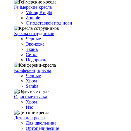
Геймерские кресла
Viking Knight
Zombie
С подставкой под ноги
Кресла сотрудников
Черные
Эко-кожа
Ткань
Сетка
Недорогие
Конференц-кресла
Черные
Хром
Samba
Офисные стулья
Хром
Изо
Детские кресла
Для школьника
Ортопедические