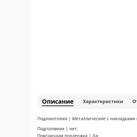
Описание
Характеристики
О
Подлокотники | Металлические с накладками 
Подголовник | нет;
Поясничная поддержка | Да;