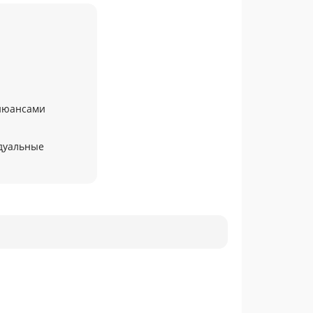
 нюансами
дуальные