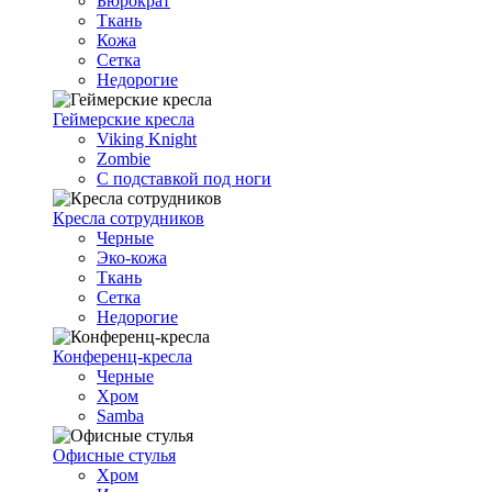
Бюрократ
Ткань
Кожа
Сетка
Недорогие
Геймерские кресла
Viking Knight
Zombie
С подставкой под ноги
Кресла сотрудников
Черные
Эко-кожа
Ткань
Сетка
Недорогие
Конференц-кресла
Черные
Хром
Samba
Офисные стулья
Хром