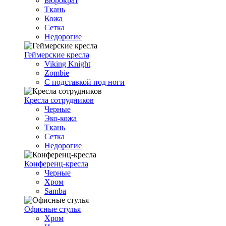
Бюрократ
Ткань
Кожа
Сетка
Недорогие
Геймерские кресла
Viking Knight
Zombie
С подставкой под ноги
Кресла сотрудников
Черные
Эко-кожа
Ткань
Сетка
Недорогие
Конференц-кресла
Черные
Хром
Samba
Офисные стулья
Хром