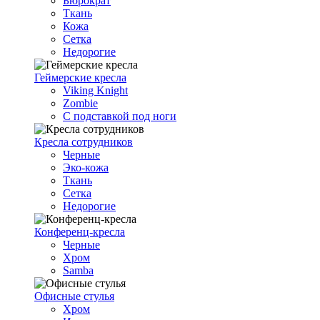
Бюрократ
Ткань
Кожа
Сетка
Недорогие
Геймерские кресла
Viking Knight
Zombie
С подставкой под ноги
Кресла сотрудников
Черные
Эко-кожа
Ткань
Сетка
Недорогие
Конференц-кресла
Черные
Хром
Samba
Офисные стулья
Хром