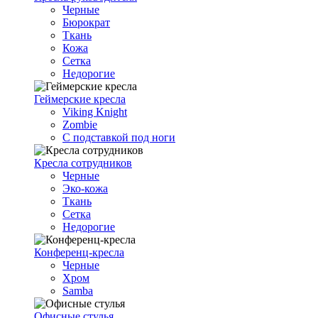
Черные
Бюрократ
Ткань
Кожа
Сетка
Недорогие
Геймерские кресла
Viking Knight
Zombie
С подставкой под ноги
Кресла сотрудников
Черные
Эко-кожа
Ткань
Сетка
Недорогие
Конференц-кресла
Черные
Хром
Samba
Офисные стулья