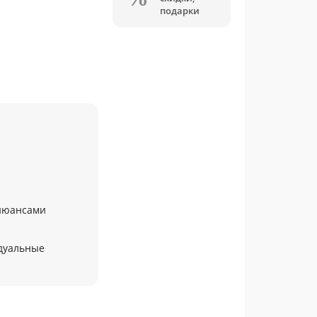
подарки
 нюансами
дуальные