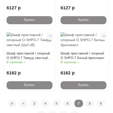
6127 р
6127 р
Купить
Купить
Шкаф приставной / опорный
Шкаф приставной / опорный
O.SHPO-7 Тиквуд светлый
O.SHPO-7 Белый бриллиант
(ШхГхВ)
В наличии ✓
В наличии ✓
6162 р
6162 р
Купить
Купить
|<
<
3
4
5
6
7
8
9