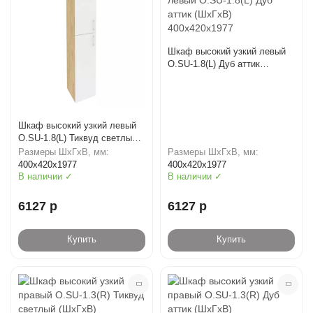
Шкаф высокий узкий левый
O.SU-1.8(L) Дуб аттик
(ШхГхВ) 400х420х1977
Шкаф высокий узкий левый
O.SU-1.8(L) Тиквуд светлый
(ШхГхВ) 400х420х1977
Размеры ШхГхВ, мм:
Размеры ШхГхВ, мм:
400х420х1977
400х420х1977
В наличии ✓
В наличии ✓
6127 р
6127 р
Купить
Купить