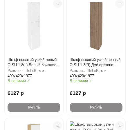
Шкаф высокий узкий левый
Шкаф высокий узкий правый
O.SU-1.8(L) Белый бриллиант
O.SU-1.3(R) Дуб аризона
(ШхГхВ) 400х420х1977
(ШхГхВ) 400х420х1977
Размеры ШхГхВ, мм:
Размеры ШхГхВ, мм:
400х420х1977
400х420х1977
В наличии ✓
В наличии ✓
6127 р
6127 р
Купить
Купить