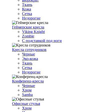
Бюрократ
Ткань
Кожа
Сетка
Недорогие
Геймерские кресла
Viking Knight
Zombie
С подставкой под ноги
Кресла сотрудников
Черные
Эко-кожа
Ткань
Сетка
Недорогие
Конференц-кресла
Черные
Хром
Samba
Офисные стулья
Хром