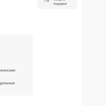
подарки
 нюансами
дуальные