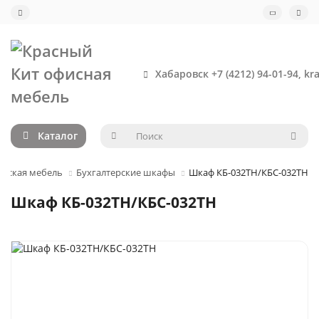
Хабаровск +7 (4212) 94-01-94, kr
Каталог
ческая мебель
Бухгалтерские шкафы
Шкаф КБ-032ТН/КБС-032ТН
Шкаф КБ-032ТН/КБС-032ТН