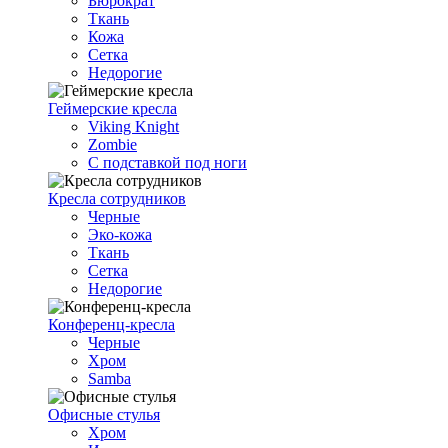
Бюрократ
Ткань
Кожа
Сетка
Недорогие
Геймерские кресла
Viking Knight
Zombie
С подставкой под ноги
Кресла сотрудников
Черные
Эко-кожа
Ткань
Сетка
Недорогие
Конференц-кресла
Черные
Хром
Samba
Офисные стулья
Хром