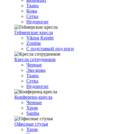
Бюрократ
Ткань
Кожа
Сетка
Недорогие
Геймерские кресла
Viking Knight
Zombie
С подставкой под ноги
Кресла сотрудников
Черные
Эко-кожа
Ткань
Сетка
Недорогие
Конференц-кресла
Черные
Хром
Samba
Офисные стулья
Хром