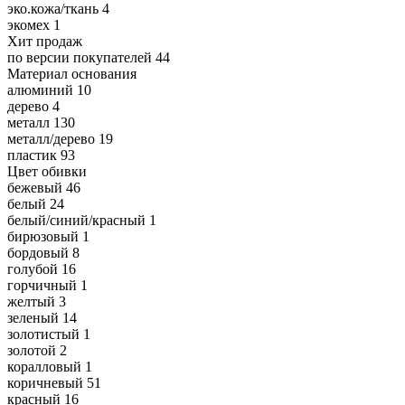
эко.кожа/ткань
4
экомех
1
Хит продаж
по версии покупателей
44
Материал основания
алюминий
10
дерево
4
металл
130
металл/дерево
19
пластик
93
Цвет обивки
бежевый
46
белый
24
белый/синий/красный
1
бирюзовый
1
бордовый
8
голубой
16
горчичный
1
желтый
3
зеленый
14
золотистый
1
золотой
2
коралловый
1
коричневый
51
красный
16