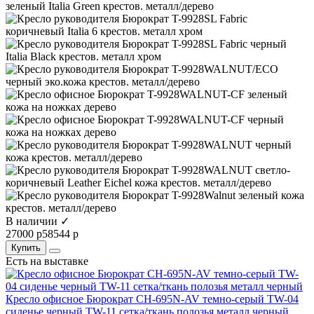
В наличии ✓
27000 р
58544 р
Купить
Есть на выставке
Кресло офисное Бюрократ CH-695N-AV темно-серый TW-04
сиденье черный TW-11 сетка/ткань полозья металл черный