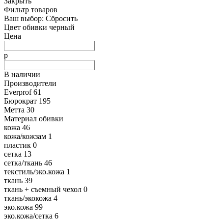
Закрыть
Фильтр товаров
Ваш выбор:
Сбросить
Цвет обивки
черный
Цена
р
В наличии
Производители
Everprof
61
Бюрократ
195
Метта
30
Материал обивки
кожа
46
кожа/кожзам
1
пластик
0
сетка
13
сетка/ткань
46
текстиль/эко.кожа
1
ткань
39
ткань + съемный чехол
0
ткань/экокожа
4
эко.кожа
99
эко.кожа/сетка
6