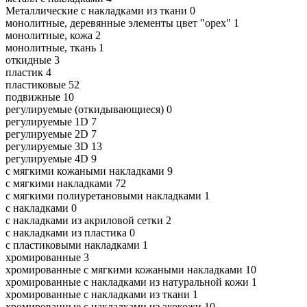
Металлические с накладками из ткани
0
монолитные, деревянные элементы цвет "орех"
1
монолитные, кожа
2
монолитные, ткань
1
откидные
3
пластик
4
пластиковые
52
подвижные
10
регулируемые (откидывающиеся)
0
регулируемые 1D
7
регулируемые 2D
7
регулируемые 3D
13
регулируемые 4D
9
с мягкими кожаными накладками
9
с мягкими накладками
72
с мягкими полиуретановыми накладками
1
с накладками
0
с накладками из акриловой сетки
2
с накладками из пластика
0
с пластиковыми накладками
1
хромированные
3
хромированные с мягкими кожаными накладками
10
хромированные с накладками из натуральной кожи
1
хромированные с накладками из ткани
1
хромированные с накладками из экокожи
10