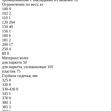
Ограничение по весу, кг
100
9
102
2
110
1
120
204
150
40
156
1
180
6
181
2
200
17
250
4
80
0
Материал колес
для паркета
50
для паркета, силиконовые
105
пластик
75
Глубина сиденья, мм
325
0
330
0
330-430
0
345
1
370
0
380
3
385
3