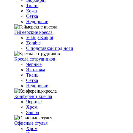
Бюрократ
Ткань
Кожа
Сетка
Недорогие
Геймерские кресла
Viking Knight
Zombie
С подставкой под ноги
Кресла сотрудников
Черные
Эко-кожа
Ткань
Сетка
Недорогие
Конференц-кресла
Черные
Хром
Samba
Офисные стулья
Хром