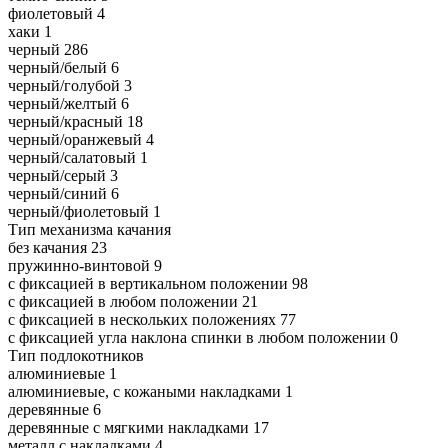
фиолетовый
4
хаки
1
черный
286
черный/белый
6
черный/голубой
3
черный/желтый
6
черный/красный
18
черный/оранжевый
4
черный/салатовый
1
черный/серый
3
черный/синий
6
черный/фиолетовый
1
Тип механизма качания
без качания
23
пружинно-винтовой
9
с фиксацией в вертикальном положении
98
с фиксацией в любом положении
21
с фиксацией в нескольких положениях
77
с фиксацией угла наклона спинки в любом положении
0
Тип подлокотников
алюминиевые
1
алюминиевые, с кожаными накладками
1
деревянные
6
деревянные с мягкими накладками
17
металл с накладками
4