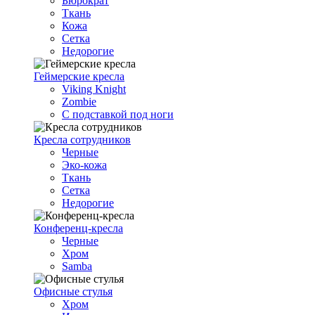
Бюрократ
Ткань
Кожа
Сетка
Недорогие
Геймерские кресла
Viking Knight
Zombie
С подставкой под ноги
Кресла сотрудников
Черные
Эко-кожа
Ткань
Сетка
Недорогие
Конференц-кресла
Черные
Хром
Samba
Офисные стулья
Хром