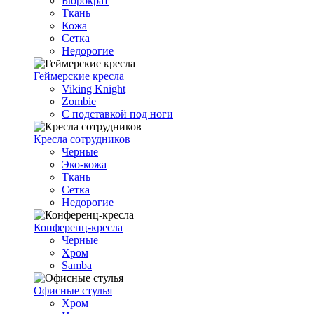
Бюрократ
Ткань
Кожа
Сетка
Недорогие
Геймерские кресла
Viking Knight
Zombie
С подставкой под ноги
Кресла сотрудников
Черные
Эко-кожа
Ткань
Сетка
Недорогие
Конференц-кресла
Черные
Хром
Samba
Офисные стулья
Хром