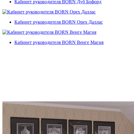
Кабинет руководителя BORN Дуб Бофорд
Кабинет руководителя BORN Орех Даллас
Кабинет руководителя BORN Венге Магия