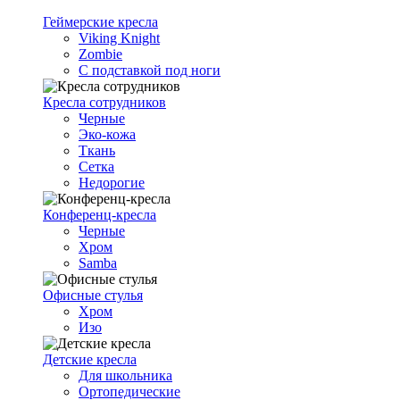
Геймерские кресла
Viking Knight
Zombie
С подставкой под ноги
Кресла сотрудников
Черные
Эко-кожа
Ткань
Сетка
Недорогие
Конференц-кресла
Черные
Хром
Samba
Офисные стулья
Хром
Изо
Детские кресла
Для школьника
Ортопедические