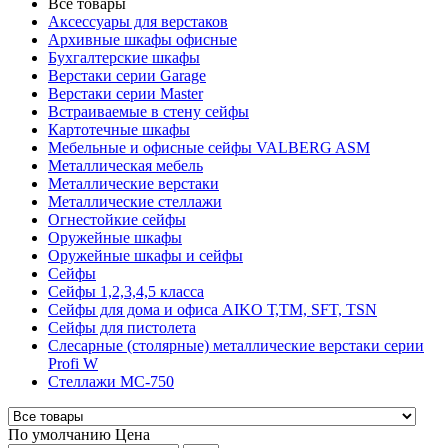
Все товары
Аксессуары для верстаков
Архивные шкафы офисные
Бухгалтерские шкафы
Верстаки серии Garage
Верстаки серии Master
Встраиваемые в стену сейфы
Картотечные шкафы
Мебельные и офисные сейфы VALBERG ASM
Металлическая мебель
Металлические верстаки
Металлические стеллажи
Огнестойкие сейфы
Оружейные шкафы
Оружейные шкафы и сейфы
Сейфы
Сейфы 1,2,3,4,5 класса
Сейфы для дома и офиса AIKO Т,TМ, SFT, TSN
Сейфы для пистолета
Слесарные (столярные) металлические верстаки серии
Profi W
Стеллажи МС-750
По умолчанию
Цена