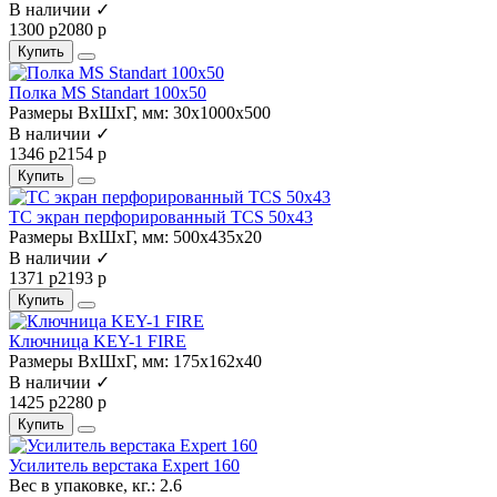
В наличии ✓
1300 р
2080 р
Купить
Полка MS Standart 100x50
Размеры ВхШхГ, мм:
30x1000x500
В наличии ✓
1346 р
2154 р
Купить
TC экран перфорированный TCS 50x43
Размеры ВхШхГ, мм:
500х435х20
В наличии ✓
1371 р
2193 р
Купить
Ключница KEY-1 FIRE
Размеры ВхШхГ, мм:
175х162х40
В наличии ✓
1425 р
2280 р
Купить
Усилитель верстака Expert 160
Вес в упаковке, кг.:
2.6