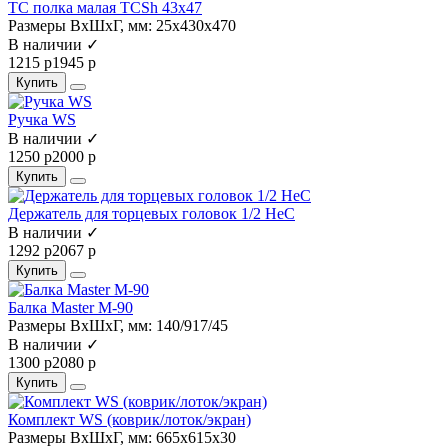
TC полка малая TCSh 43х47
Размеры ВхШхГ, мм:
25х430х470
В наличии ✓
1215 р
1945 р
Купить
Ручка WS
В наличии ✓
1250 р
2000 р
Купить
Держатель для торцевых головок 1/2 HeC
В наличии ✓
1292 р
2067 р
Купить
Балка Master M-90
Размеры ВхШхГ, мм:
140/917/45
В наличии ✓
1300 р
2080 р
Купить
Комплект WS (коврик/лоток/экран)
Размеры ВхШхГ, мм:
665x615x30