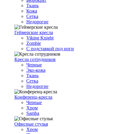
Бюрократ
Ткань
Кожа
Сетка
Недорогие
Геймерские кресла
Viking Knight
Zombie
С подставкой под ноги
Кресла сотрудников
Черные
Эко-кожа
Ткань
Сетка
Недорогие
Конференц-кресла
Черные
Хром
Samba
Офисные стулья
Хром