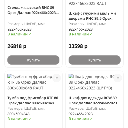
Стеллаж высокий RHC 89
Орех Даллас 922х466х2023
Шкаф с глухими малыми
(Ш*Г*В)
дверьми RHC 89.5 Орех
Даллас 922х466х2023 RAUT
Размеры ШхГхВ, мм:
Размеры ШхГхВ, мм:
922х466х2023
922х466х2023
В наличии ✓
В наличии ✓
26818 р
33598 р
Купить
Купить
Тумба под фригобар RTF 86
Шкаф для одежды RCW 89
Орех Даллас 800х600х848
Орех Даллас 922х466х2023
RAUT
(Ш*Г*В)
Размеры ШхГхВ, мм:
Размеры ШхГхВ, мм:
800х600х848
922х466х2023
В наличии ✓
В наличии ✓