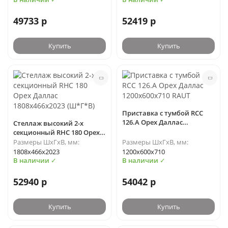
49733 р
52419 р
Купить
Купить
Приставка с тумбой RCC
126.A Орех Даллас
Стеллаж высокий 2-х
1200х600х710 RAUT
секционный RHC 180 Орех
Даллас 1808х466х2023
Размеры ШхГхВ, мм:
Размеры ШхГхВ, мм:
(Ш*Г*В)
1808х466х2023
1200х600х710
В наличии ✓
В наличии ✓
52940 р
54042 р
Купить
Купить