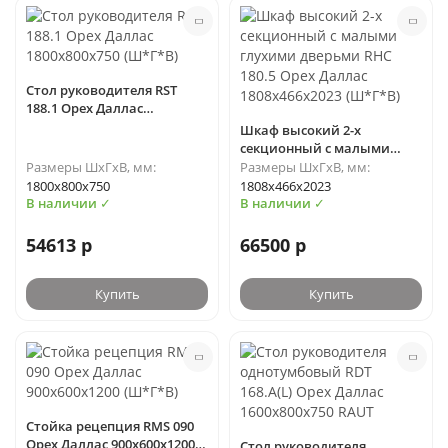
Стол руководителя RST
188.1 Орех Даллас
1800х800х750 (Ш*Г*В)
Шкаф высокий 2-х
секционный с малыми
глухими дверьми RHC 180.5
Размеры ШхГхВ, мм:
Размеры ШхГхВ, мм:
Орех Даллас 1808х466х2023
1800х800х750
1808х466х2023
(Ш*Г*В)
В наличии ✓
В наличии ✓
54613 р
66500 р
Купить
Купить
Стойка рецепция RMS 090
Орех Даллас 900х600х1200
Стол руководителя