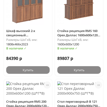
Шкаф высокий 2-х
Стойка рецепция RMS 160
секционный
Орех Даллас 1600х600х1200
комбинированный RHC
RAUT
Размеры ШхГхВ, мм:
Размеры ШхГхВ, мм:
180.2 Орех Даллас
1808х466х2023
1600х600х1200
1808х466х2023 (Ш*Г*В)
В наличии ✓
В наличии ✓
84390 р
89807 р
Купить
Купить
Стойка рецепция RMS 200
Стол переговорный B 121
Орех Даллас 2000х600х1200
Орех Даллас 2000х900х750