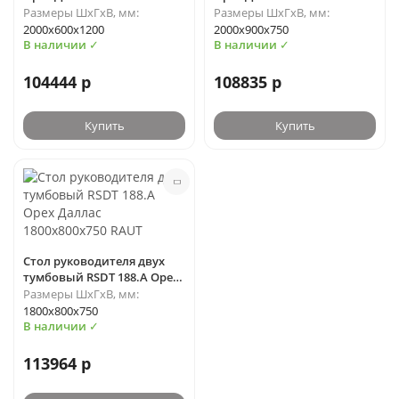
(Ш*Г*В)
(Ш*Г*В)
Размеры ШхГхВ, мм:
Размеры ШхГхВ, мм:
2000х600х1200
2000х900х750
В наличии ✓
В наличии ✓
104444 р
108835 р
Купить
Купить
Стол руководителя двух
тумбовый RSDT 188.A Орех
Даллас 1800х800х750 RAUT
Размеры ШхГхВ, мм:
1800х800х750
В наличии ✓
113964 р