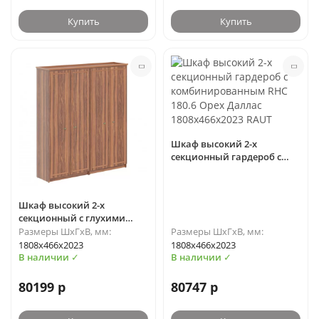
Купить
Купить
Шкаф высокий 2-х
секционный гардероб с
комбинированным RHC
180.6 Орех Даллас
1808х466х2023 RAUT
Шкаф высокий 2-х
секционный с глухими
дверьми RHC 180.1 Орех
Размеры ШхГхВ, мм:
Размеры ШхГхВ, мм:
Даллас 1808х466х2023
1808х466х2023
1808х466х2023
(Ш*Г*В)
В наличии ✓
В наличии ✓
80199 р
80747 р