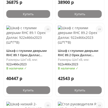
36875 р
38900 р
Купить
Купить
Шкаф с глухими дверьми
Шкаф с глухими дверьми
RHC 89.1 Орех Даллас
RHC 89.2 Орех Даллас
922х466х2023 (Ш*Г*В)
922х466х2023 (Ш*Г*В)
Размеры ШхГхВ, мм:
Размеры ШхГхВ, мм:
922х466х2023
922х466х2023
В наличии ✓
В наличии ✓
40447 р
42543 р
Купить
Купить