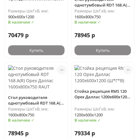
(Ш*Г*В)
однотумбовый RDT 168.A(L)
Орех Даллас 1600х800х750
Размеры ШхГхВ, мм:
Размеры ШхГхВ, мм:
RAUT
900х600х1200
1600х800х750
В наличии ✓
В наличии ✓
70479 р
78945 р
Купить
Купить
Стойка рецепция RMS 120
Орех Даллас 1200х600х1200
Стол руководителя
(Ш*Г*В)
однотумбовый RDT 168.A(R)
Орех Даллас 1600х800х750
Размеры ШхГхВ, мм:
Размеры ШхГхВ, мм:
RAUT
1600х800х750
1200х600х1200
В наличии ✓
В наличии ✓
78945 р
79334 р