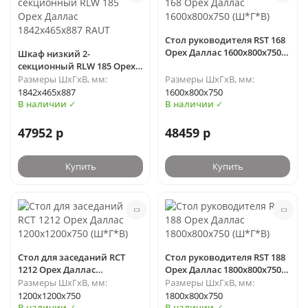
Стол руководителя RST 168
Орех Даллас 1600х800х750
Шкаф низкий 2-
(Ш*Г*В)
секционный RLW 185 Орех
Даллас 1842х465х887 RAUT
Размеры ШхГхВ, мм:
Размеры ШхГхВ, мм:
1842х465х887
1600х800х750
В наличии ✓
В наличии ✓
47952 р
48459 р
Купить
Купить
Стол для заседаний RCT
Стол руководителя RST 188
1212 Орех Даллас
Орех Даллас 1800х800х750
1200х1200х750 (Ш*Г*В)
(Ш*Г*В)
Размеры ШхГхВ, мм:
Размеры ШхГхВ, мм:
1200х1200х750
1800х800х750
В наличии ✓
В наличии ✓