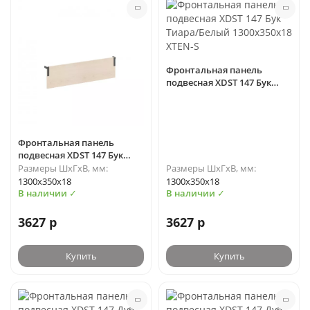
Фронтальная панель
подвесная XDST 147 Бук
Тиара/Белый 1300х350х18
XTEN-S
Фронтальная панель
подвесная XDST 147 Бук
Тиара/Антрацит
Размеры ШхГхВ, мм:
Размеры ШхГхВ, мм:
1300х350х18 XTEN-S
1300х350х18
1300х350х18
В наличии ✓
В наличии ✓
3627 р
3627 р
Купить
Купить