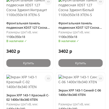
Фронтальная панель
Фронтальная панель
подвесная XDST 127 Сосна
подвесная XDST 127 Сосна
Эдмонт/Антрацит
Эдмонт/Белый 1100х350х18
Размеры ШхГхВ, мм:
Размеры ШхГхВ, мм:
1100х350х18 XTEN-S
XTEN-S
1100х350х18
1100х350х18
В наличии ✓
В наличии ✓
3402 р
3402 р
Купить
Купить
Экран XFP 143-1 Синий C-06
1400х18х340 XTEN
Экран XFP 143-1 Красный C-
02 1400х18х340 XTEN
Размеры ШхГхВ, мм:
Размеры ШхГхВ, мм:
1400х18х340
1400х18х340