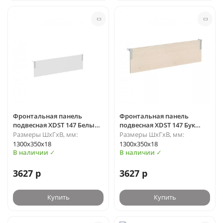
Фронтальная панель
Фронтальная панель
подвесная XDST 147 Белый/
подвесная XDST 147 Бук
Белый 1300х350х18 XTEN-S
Тиара/Алюминий
Размеры ШхГхВ, мм:
Размеры ШхГхВ, мм:
1300х350х18 XTEN-S
1300х350х18
1300х350х18
В наличии ✓
В наличии ✓
3627 р
3627 р
Купить
Купить